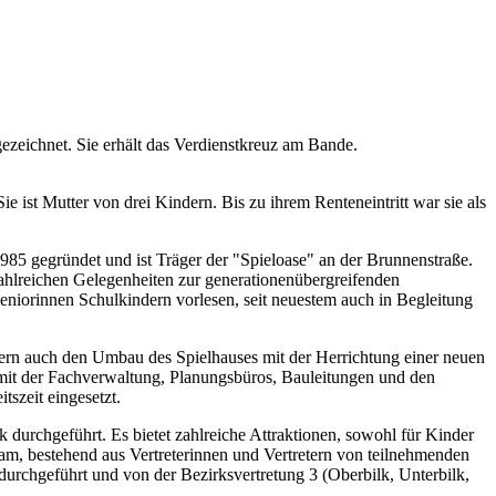
zeichnet. Sie erhält das Verdienstkreuz am Bande.
 ist Mutter von drei Kindern. Bis zu ihrem Renteneintritt war sie als
 1985 gegründet und ist Träger der "Spieloase" an der Brunnenstraße.
zahlreichen Gelegenheiten zur generationenübergreifenden
eniorinnen Schulkindern vorlesen, seit neuestem auch in Begleitung
ndern auch den Umbau des Spielhauses mit der Herrichtung einer neuen
mit der Fachverwaltung, Planungsbüros, Bauleitungen und den
szeit eingesetzt.
k durchgeführt. Es bietet zahlreiche Attraktionen, sowohl für Kinder
am, bestehend aus Vertreterinnen und Vertretern von teilnehmenden
urchgeführt und von der Bezirksvertretung 3 (Oberbilk, Unterbilk,