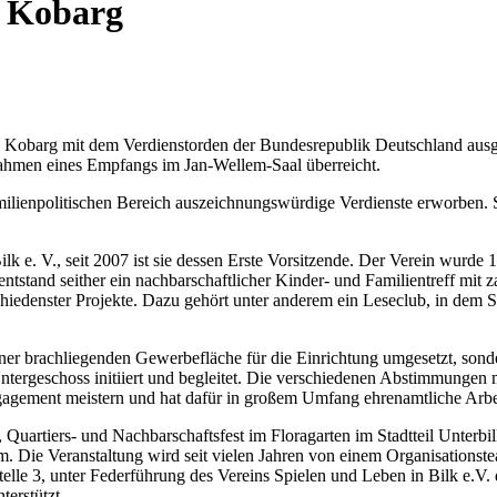
i Kobarg
 Kobarg mit dem Verdienstorden der Bundesrepublik Deutschland ausge
Rahmen eines Empfangs im Jan-Wellem-Saal überreicht.
lienpolitischen Bereich auszeichnungswürdige Verdienste erworben. Sie
Bilk e. V., seit 2007 ist sie dessen Erste Vorsitzende. Der Verein wurde
tstand seither ein nachbarschaftlicher Kinder- und Familientreff mit 
chiedenster Projekte. Dazu gehört unter anderem ein Leseclub, in dem S
einer brachliegenden Gewerbefläche für die Einrichtung umgesetzt, so
ergeschoss initiiert und begleitet. Die verschiedenen Abstimmungen 
agement meistern und hat dafür in großem Umfang ehrenamtliche Arbeit
, Quartiers- und Nachbarschaftsfest im Floragarten im Stadtteil Unterbil
 Die Veranstaltung wird seit vielen Jahren von einem Organisationste
le 3, unter Federführung des Vereins Spielen und Leben in Bilk e.V. d
terstützt.