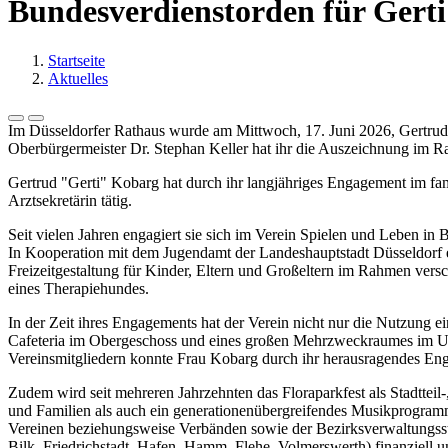
Bundesverdienstorden für Gert
Startseite
Aktuelles
Im Düsseldorfer Rathaus wurde am Mittwoch, 17. Juni 2026, Gertrud
Oberbürgermeister Dr. Stephan Keller hat ihr die Auszeichnung im 
Gertrud "Gerti" Kobarg hat durch ihr langjähriges Engagement im fami
Arztsekretärin tätig.
Seit vielen Jahren engagiert sie sich im Verein Spielen und Leben in 
In Kooperation mit dem Jugendamt der Landeshauptstadt Düsseldorf en
Freizeitgestaltung für Kinder, Eltern und Großeltern im Rahmen vers
eines Therapiehundes.
In der Zeit ihres Engagements hat der Verein nicht nur die Nutzung 
Cafeteria im Obergeschoss und eines großen Mehrzweckraumes im Unt
Vereinsmitgliedern konnte Frau Kobarg durch ihr herausragendes Eng
Zudem wird seit mehreren Jahrzehnten das Floraparkfest als Stadtteil-
und Familien als auch ein generationenübergreifendes Musikprogramm.
Vereinen beziehungsweise Verbänden sowie der Bezirksverwaltungsstel
Bilk, Friedrichstadt, Hafen, Hamm, Flehe, Volmerswerth) finanziell un