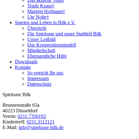
Das aktuelle Team
Trude Kraus†
Margret Hofmann†
Ute Nolte†
Spielen und Leben in Bilk e.V.
Übersicht
Die Spieloase und unser Stadtteil Bilk
Unser Leitbild
Das Kooperationsmodell
Mitgliedschaft
Ehrenamtliche Hilfe
Downloads
Kontakt
So erreicht Ihr uns
Impressum
Datenschutz
Spieloase Bilk
Brunnenstraße 65a
40223 Düsseldorf
Verein:
0211.7356192
Kindertreff:
0211.3112121
E-Mail:
info@spieloase-bilk.de