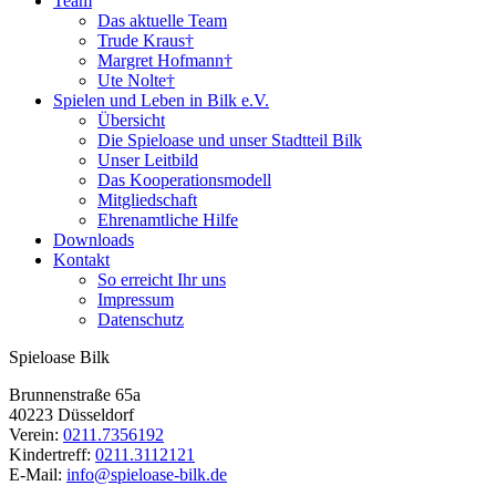
Team
Das aktuelle Team
Trude Kraus†
Margret Hofmann†
Ute Nolte†
Spielen und Leben in Bilk e.V.
Übersicht
Die Spieloase und unser Stadtteil Bilk
Unser Leitbild
Das Kooperationsmodell
Mitgliedschaft
Ehrenamtliche Hilfe
Downloads
Kontakt
So erreicht Ihr uns
Impressum
Datenschutz
Spieloase Bilk
Brunnenstraße 65a
40223 Düsseldorf
Verein:
0211.7356192
Kindertreff:
0211.3112121
E-Mail:
info@spieloase-bilk.de