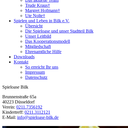
Das aktuelle Team
Trude Kraus†
Margret Hofmann†
Ute Nolte†
Spielen und Leben in Bilk e.V.
Übersicht
Die Spieloase und unser Stadtteil Bilk
Unser Leitbild
Das Kooperationsmodell
Mitgliedschaft
Ehrenamtliche Hilfe
Downloads
Kontakt
So erreicht Ihr uns
Impressum
Datenschutz
Spieloase Bilk
Brunnenstraße 65a
40223 Düsseldorf
Verein:
0211.7356192
Kindertreff:
0211.3112121
E-Mail:
info@spieloase-bilk.de