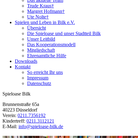
Das aktuelle Team
Trude Kraus†
Margret Hofmann†
Ute Nolte†
Spielen und Leben in Bilk e.V.
Übersicht
Die Spieloase und unser Stadtteil Bilk
Unser Leitbild
Das Kooperationsmodell
Mitgliedschaft
Ehrenamtliche Hilfe
Downloads
Kontakt
So erreicht Ihr uns
Impressum
Datenschutz
Spieloase Bilk
Brunnenstraße 65a
40223 Düsseldorf
Verein:
0211.7356192
Kindertreff:
0211.3112121
E-Mail:
info@spieloase-bilk.de