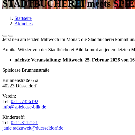
STADTBÜCHEREI meets SPI
Startseite
Aktuelles
Jetzt neu am letzten Mittwoch im Monat: die Stadtbücherei kommt un
Annika Witzler von der Stadtbücherei Bild kommt an jedem letzten M
nächste Veranstaltung: Mittwoch, 25. Februar 2026 von 16
Spieloase Brunnenstraße
Brunnenstraße 65a
40223 Düsseldorf
Verein:
Tel.
0211.7356192
info@spieloase-bilk.de
Kindertreff:
Tel.
0211.3112121
janic.radzuweit@duesseldorf.de