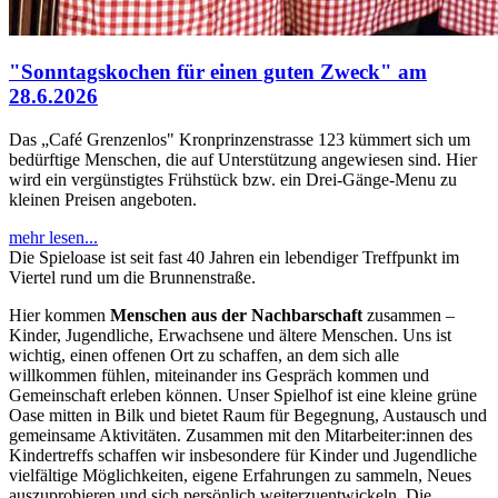
"Sonntagskochen für einen guten Zweck" am
28.6.2026
Das „Café Grenzenlos" Kronprinzenstrasse 123 kümmert sich um
bedürftige Menschen, die auf Unterstützung angewiesen sind. Hier
wird ein vergünstigtes Frühstück bzw. ein Drei-Gänge-Menu zu
kleinen Preisen angeboten.
mehr lesen...
Die Spieloase ist seit fast 40 Jahren ein lebendiger Treffpunkt im
Viertel rund um die Brunnenstraße.
Hier kommen
Menschen aus der Nachbarschaft
zusammen –
Kinder, Jugendliche, Erwachsene und ältere Menschen. Uns ist
wichtig, einen offenen Ort zu schaffen, an dem sich alle
willkommen fühlen, miteinander ins Gespräch kommen und
Gemeinschaft erleben können. Unser Spielhof ist eine kleine grüne
Oase mitten in Bilk und bietet Raum für Begegnung, Austausch und
gemeinsame Aktivitäten. Zusammen mit den Mitarbeiter:innen des
Kindertreffs schaffen wir insbesondere für Kinder und Jugendliche
vielfältige Möglichkeiten, eigene Erfahrungen zu sammeln, Neues
auszuprobieren und sich persönlich weiterzuentwickeln. Die