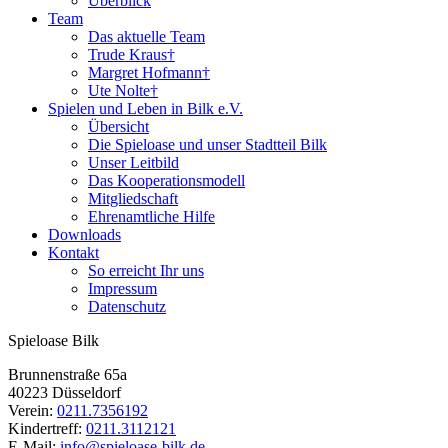
Überblick
Team
Das aktuelle Team
Trude Kraus†
Margret Hofmann†
Ute Nolte†
Spielen und Leben in Bilk e.V.
Übersicht
Die Spieloase und unser Stadtteil Bilk
Unser Leitbild
Das Kooperationsmodell
Mitgliedschaft
Ehrenamtliche Hilfe
Downloads
Kontakt
So erreicht Ihr uns
Impressum
Datenschutz
Spieloase Bilk
Brunnenstraße 65a
40223 Düsseldorf
Verein:
0211.7356192
Kindertreff:
0211.3112121
E-Mail:
info@spieloase-bilk.de